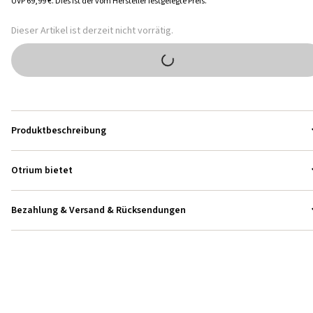
UVP
69,99 €
.
Dies ist der vom Hersteller festgelegte Preis.
Dieser Artikel ist derzeit nicht vorrätig.
Produktbeschreibung
Otrium bietet
Bezahlung & Versand & Rücksendungen