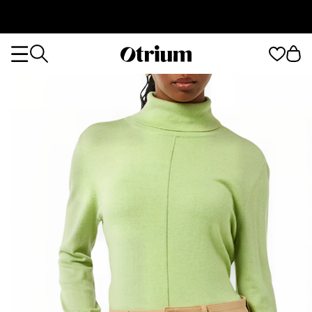
Otrium
Otrium
home
page