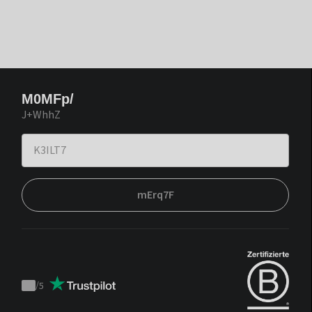
M0MFp/
J+WhhZ
mErq7F
/
5
Trustpilot
score