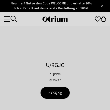
Otrium
Neu hier? Nutze den Code WELCOME und erhalte 10%
/
5
Extra-Rabatt auf deine erste Bestellung ab 100 €.
Trustpilot
score
Otrium
Categories
home
page
U/RGJC
qQPLVh
qObvX7
nYKQKg