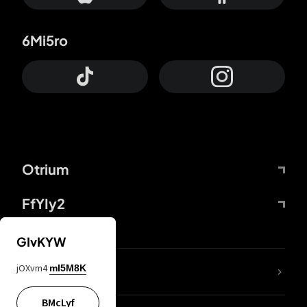
6Mi5ro
Otrium
FfYIy2
GIvKYW
jOXvm4
mI5M8K
DDcvSo
BMcLyf