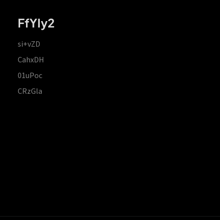
FfYIy2
si+vZD
CahxDH
01uPoc
CRzGla