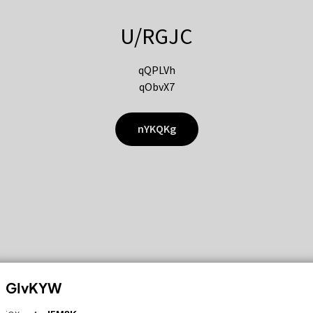
U/RGJC
qQPLVh
qObvX7
nYKQKg
GIvKYW