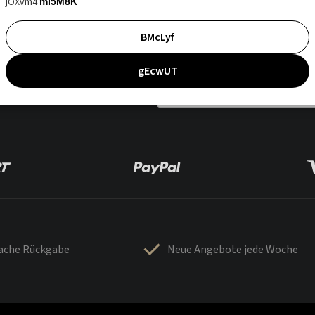
jOXvm4
mI5M8K
BMcLyf
gEcwUT
fache Rückgabe
Neue Angebote jede Woche