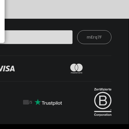
mErq7F
/
5
Trustpilot
score