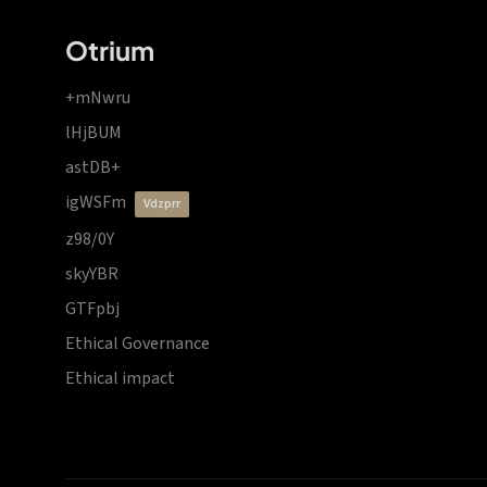
Otrium
+mNwru
lHjBUM
astDB+
igWSFm
vdzprr
z98/0Y
skyYBR
GTFpbj
Ethical Governance
Ethical impact