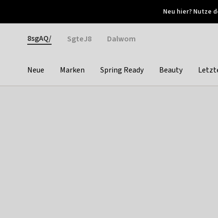
Otrium
Neu hier? Nutze d
Neue Angebote jede Woche
Kostenloser Versand ab 
Gender
8sgAQ/
SgteJ8
Dalwom
Neue
Marken
Spring Ready
Beauty
Letzt
Categories