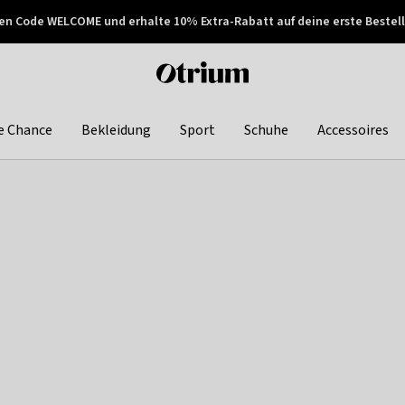
en Code WELCOME und erhalte 10% Extra-Rabatt auf deine erste Bestell
150€ !
Später zahlen
Otrium
home
page
e Chance
Bekleidung
Sport
Schuhe
Accessoires