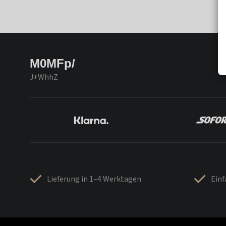
M0MFp/
J+WhhZ
Lieferung in 1–4 Werktagen
Ein