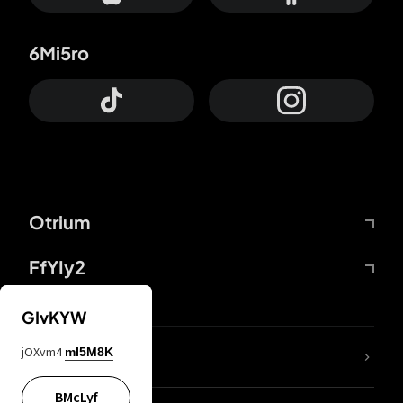
6Mi5ro
Otrium
FfYIy2
GIvKYW
jOXvm4
mI5M8K
DDcvSo
BMcLyf