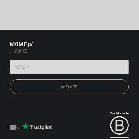
M0MFp/
J+WhhZ
mErq7F
/
5
Trustpilot
score