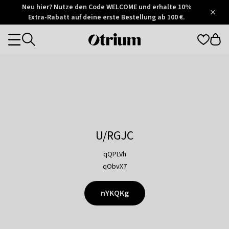
Otrium
Neu hier? Nutze den Code WELCOME und erhalte 10%
/
5
Extra-Rabatt auf deine erste Bestellung ab 100 €.
Trustpilot
score
Otrium
Categories
home
page
U/RGJC
qQPLVh
qObvX7
nYKQKg