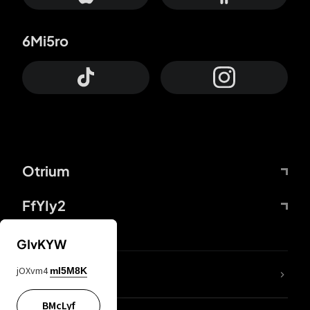
6Mi5ro
Otrium
FfYIy2
GIvKYW
jOXvm4
mI5M8K
DDcvSo
BMcLyf