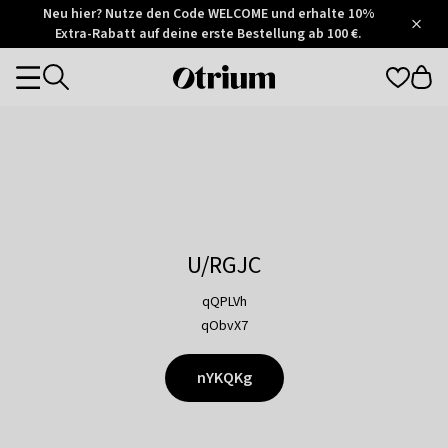
Otrium
Neu hier? Nutze den Code WELCOME und erhalte 10%
/
5
Extra-Rabatt auf deine erste Bestellung ab 100 €.
Trustpilot
score
Otrium
Categories
home
page
U/RGJC
qQPLVh
qObvX7
nYKQKg