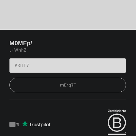
M0MFp/
J+WhhZ
mErq7F
/
5
Trustpilot
score