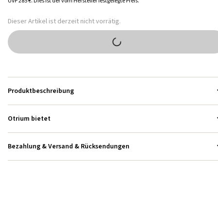
UVP
285 €
.
Dies ist der vom Hersteller festgelegte Preis.
Dieser Artikel ist derzeit nicht vorrätig.
Produktbeschreibung
Otrium bietet
Bezahlung & Versand & Rücksendungen