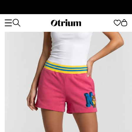
Otrium
Otrium
home
page