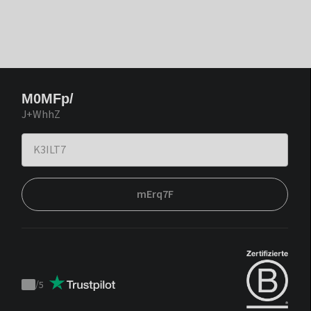
M0MFp/
J+WhhZ
mErq7F
/
5
Trustpilot
score