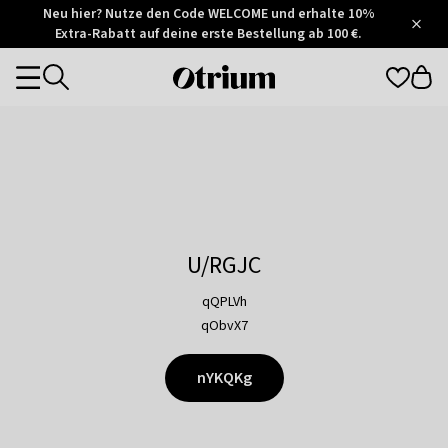
Otrium
Neu hier? Nutze den Code WELCOME und erhalte 10%
/
5
Extra-Rabatt auf deine erste Bestellung ab 100 €.
Trustpilot
score
Otrium
Categories
home
page
U/RGJC
qQPLVh
qObvX7
nYKQKg