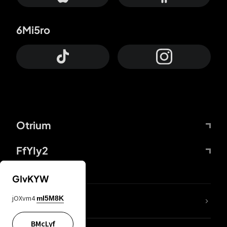
6Mi5ro
Otrium
FfYIy2
GIvKYW
jOXvm4
mI5M8K
DDcvSo
BMcLyf