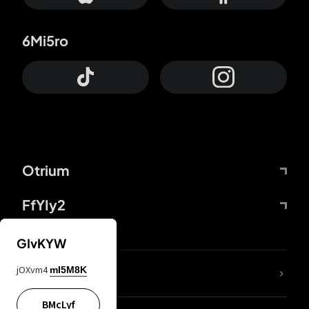
6Mi5ro
Otrium
FfYIy2
GIvKYW
jOXvm4
mI5M8K
DDcvSo
BMcLyf