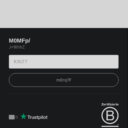
M0MFp/
J+WhhZ
mErq7F
/
5
Trustpilot
score