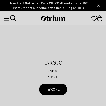
Otrium
Neu hier? Nutze den Code WELCOME und erhalte 10%
/
5
Extra-Rabatt auf deine erste Bestellung ab 100 €.
Trustpilot
score
Otrium
Categories
home
page
U/RGJC
qQPLVh
qObvX7
nYKQKg