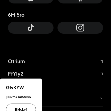
6Mi5ro
Otrium
FfYIy2
GIvKYW
jOXvm4
mI5M8K
DDcvSo
BMcLyf