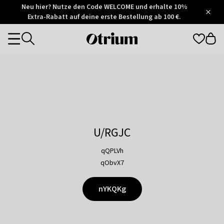
Otrium
Neu hier? Nutze den Code WELCOME und erhalte 10%
/
5
Extra-Rabatt auf deine erste Bestellung ab 100 €.
Trustpilot
score
Otrium
Categories
home
page
U/RGJC
qQPLVh
qObvX7
nYKQKg