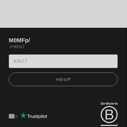
M0MFp/
J+WhhZ
mErq7F
/
5
Trustpilot
score