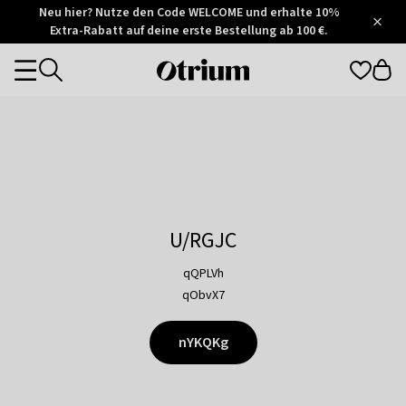
Otrium
Neu hier? Nutze den Code WELCOME und erhalte 10%
/
5
Extra-Rabatt auf deine erste Bestellung ab 100 €.
Trustpilot
score
Otrium
Categories
home
page
U/RGJC
qQPLVh
qObvX7
nYKQKg