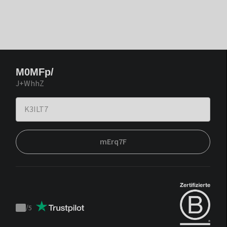
M0MFp/
J+WhhZ
mErq7F
/
5
Trustpilot
score