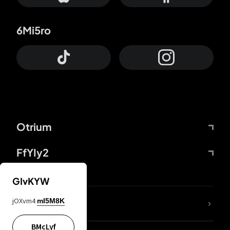
6Mi5ro
Otrium
FfYIy2
GIvKYW
jOXvm4
mI5M8K
DDcvSo
BMcLyf