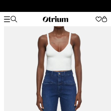
Otrium
Otrium
home
page