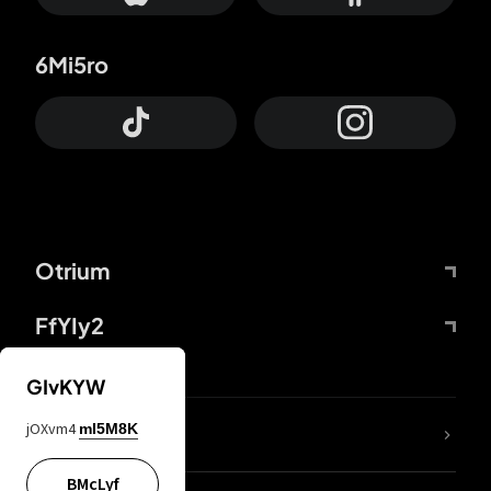
6Mi5ro
Otrium
FfYIy2
GIvKYW
jOXvm4
mI5M8K
DDcvSo
BMcLyf