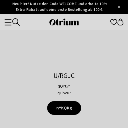
Otrium
Neu hier? Nutze den Code WELCOME und erhalte 10%
/
5
Extra-Rabatt auf deine erste Bestellung ab 100 €.
Trustpilot
score
Otrium
Categories
home
page
U/RGJC
qQPLVh
qObvX7
nYKQKg