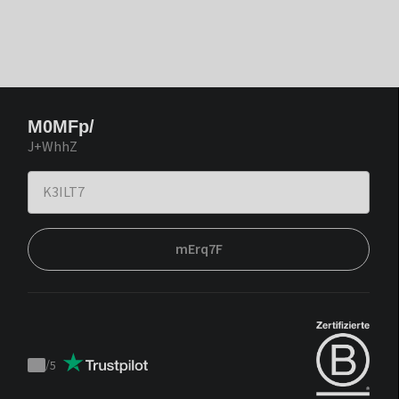
M0MFp/
J+WhhZ
mErq7F
/
5
Trustpilot
score