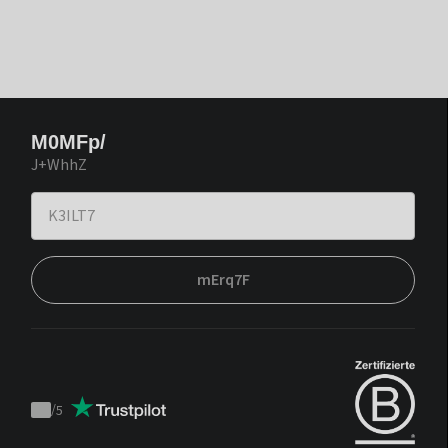
M0MFp/
J+WhhZ
mErq7F
/
5
Trustpilot
score