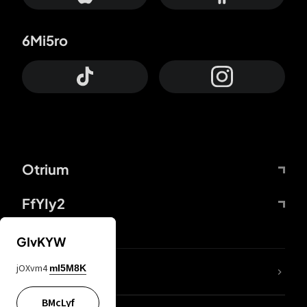
6Mi5ro
Otrium
FfYIy2
GIvKYW
jOXvm4
mI5M8K
DDcvSo
BMcLyf