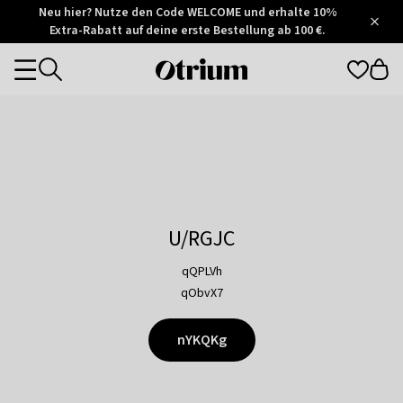
Otrium
Neu hier? Nutze den Code WELCOME und erhalte 10%
/
5
Extra-Rabatt auf deine erste Bestellung ab 100 €.
Trustpilot
score
Otrium
Categories
home
page
U/RGJC
qQPLVh
qObvX7
nYKQKg