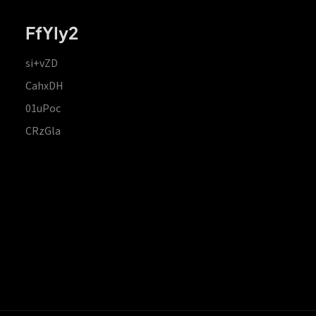
FfYIy2
si+vZD
CahxDH
01uPoc
CRzGla