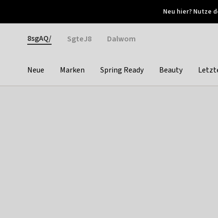
Otrium
Neu hier? Nutze d
Neue Angebote jede Woche
Kostenloser Versand ab 
Gender
8sgAQ/
SgteJ8
Dalwom
Neue
Marken
Spring Ready
Beauty
Letzt
Categories