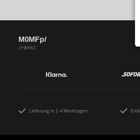
M0MFp/
J+WhhZ
Lieferung in 1–4 Werktagen
Ein