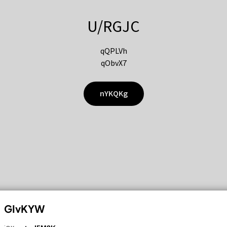
U/RGJC
qQPLVh
qObvX7
nYKQKg
GIvKYW