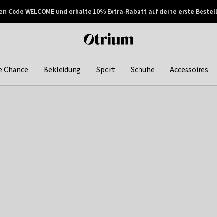
en Code WELCOME und erhalte 10% Extra-Rabatt auf deine erste Bestell
150€ !
Später zahlen
Otrium
home
page
e Chance
Bekleidung
Sport
Schuhe
Accessoires