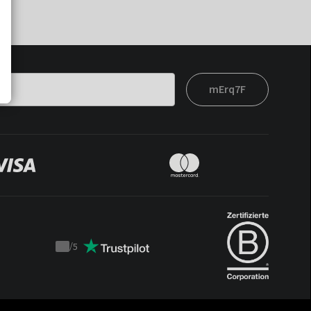
mErq7F
/
5
Trustpilot
score