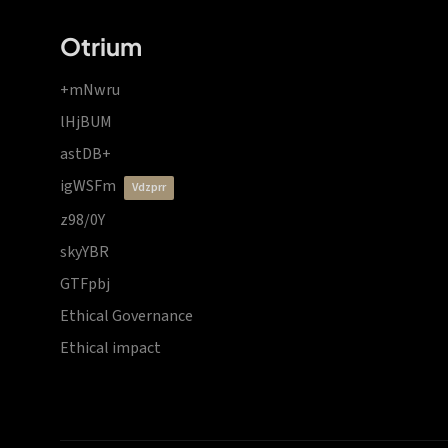
Otrium
+mNwru
lHjBUM
astDB+
igWSFm
vdzprr
z98/0Y
skyYBR
GTFpbj
Ethical Governance
Ethical impact