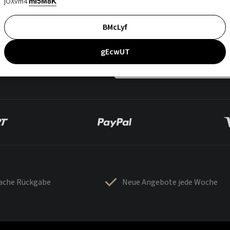
jOXvm4
mI5M8K
BMcLyf
gEcwUT
fache Rückgabe
Neue Angebote jede Woche