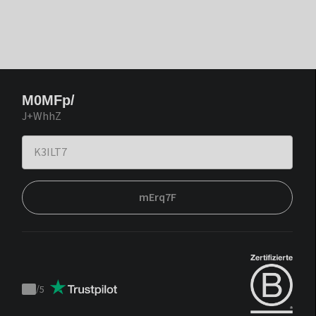
M0MFp/
J+WhhZ
mErq7F
/
5
Trustpilot
score