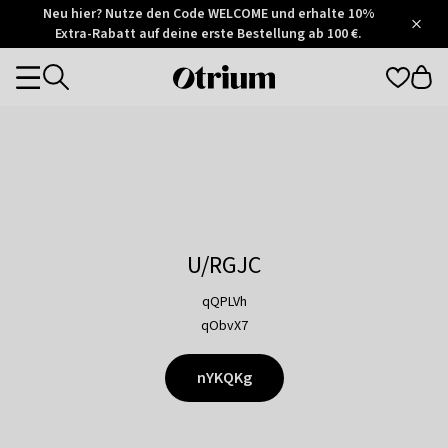
Otrium
Neu hier? Nutze den Code WELCOME und erhalte 10%
/
5
Extra-Rabatt auf deine erste Bestellung ab 100 €.
Trustpilot
score
Otrium
Categories
home
page
U/RGJC
qQPLVh
qObvX7
nYKQKg