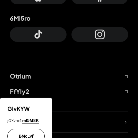
6Mi5ro
Otrium
FfYIy2
GIvKYW
jOXvm4
mI5M8K
DDcvSo
BMcLyf