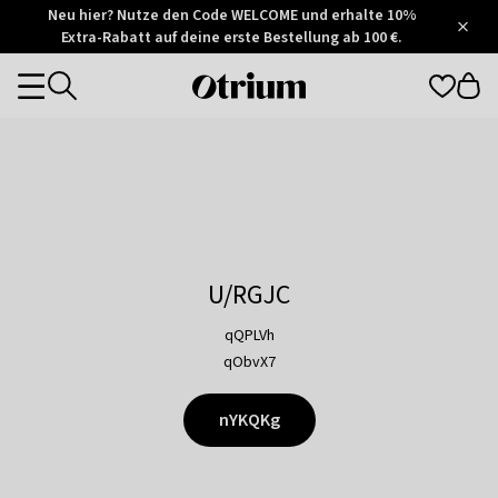
Otrium
Neu hier? Nutze den Code WELCOME und erhalte 10%
/
5
Extra-Rabatt auf deine erste Bestellung ab 100 €.
Trustpilot
score
Otrium
Categories
home
page
U/RGJC
qQPLVh
qObvX7
nYKQKg