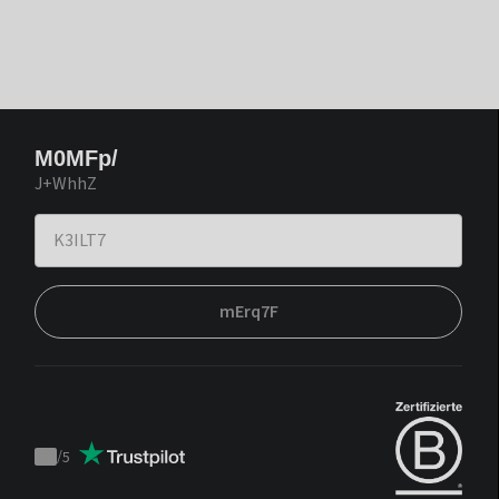
M0MFp/
J+WhhZ
mErq7F
/
5
Trustpilot
score