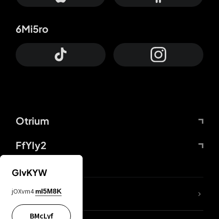
6Mi5ro
Otrium
FfYIy2
GIvKYW
jOXvm4
mI5M8K
DDcvSo
BMcLyf