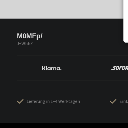
M0MFp/
J+WhhZ
Lieferung in 1–4 Werktagen
Ein