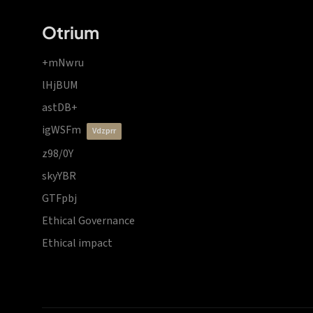
Otrium
+mNwru
lHjBUM
astDB+
igWSFm
vdzprr
z98/0Y
skyYBR
GTFpbj
Ethical Governance
Ethical impact