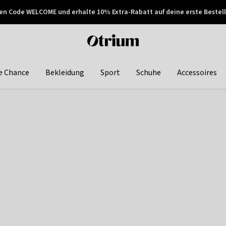
en Code WELCOME und erhalte 10% Extra-Rabatt auf deine erste Bestell
150€ !
Später zahlen
Otrium
home
page
e Chance
Bekleidung
Sport
Schuhe
Accessoires