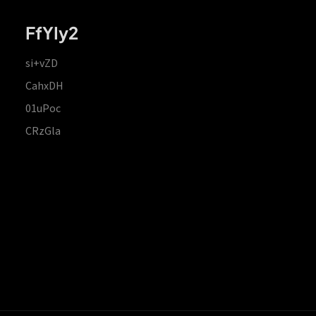
FfYIy2
si+vZD
CahxDH
01uPoc
CRzGla