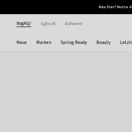
Otrium
Neu hier? Nutze d
Neue Angebote jede Woche
Kostenloser Versand ab 
Gender
8sgAQ/
SgteJ8
Dalwom
Neue
Marken
Spring Ready
Beauty
Letzt
Categories