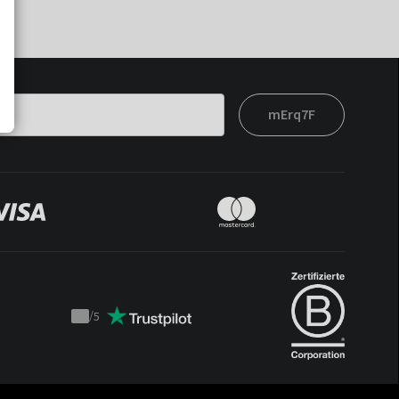
mErq7F
/
5
Trustpilot
score