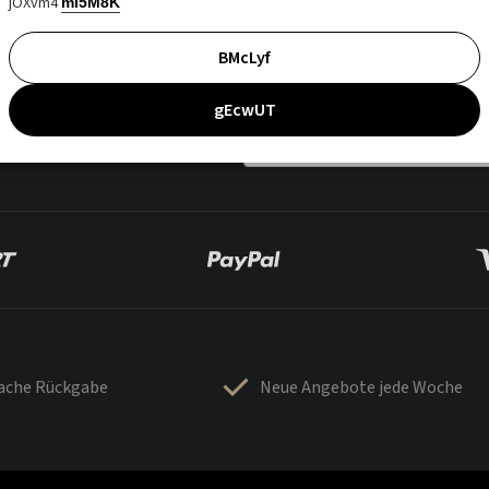
jOXvm4
mI5M8K
BMcLyf
gEcwUT
fache Rückgabe
Neue Angebote jede Woche