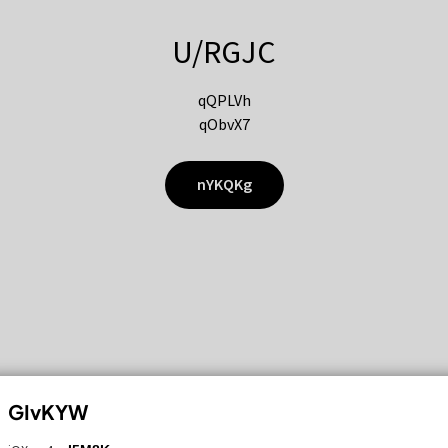
U/RGJC
qQPLVh
qObvX7
nYKQKg
GIvKYW