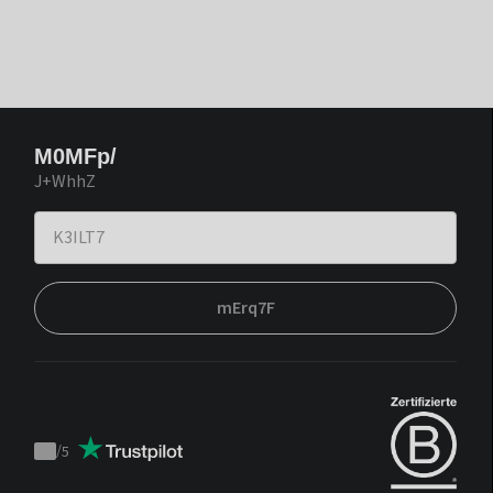
M0MFp/
J+WhhZ
mErq7F
/
5
Trustpilot
score