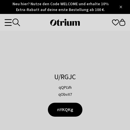
Otrium
Neu hier? Nutze den Code WELCOME und erhalte 10%
/
5
Extra-Rabatt auf deine erste Bestellung ab 100 €.
Trustpilot
score
Otrium
Categories
home
page
U/RGJC
qQPLVh
qObvX7
nYKQKg