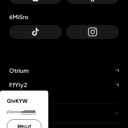
6Mi5ro
Otrium
FfYIy2
GIvKYW
jOXvm4
mI5M8K
DDcvSo
BMcLyf