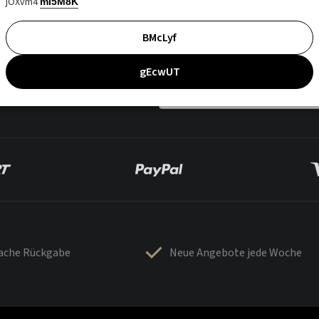
jOXvm4
mI5M8K
BMcLyf
gEcwUT
fache Rückgabe
Neue Angebote jede Woche