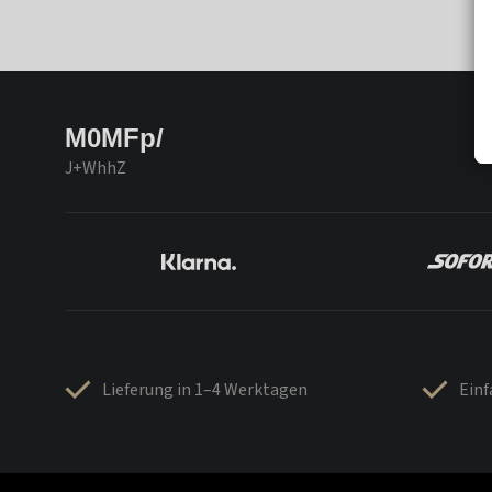
M0MFp/
J+WhhZ
Lieferung in 1–4 Werktagen
Ein