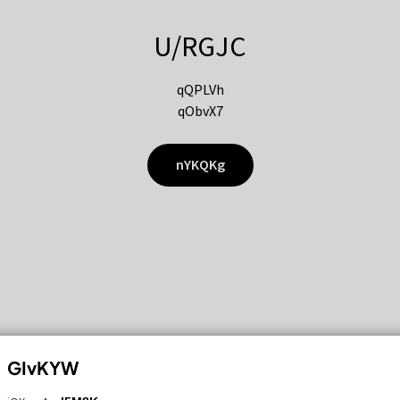
U/RGJC
qQPLVh
qObvX7
nYKQKg
GIvKYW