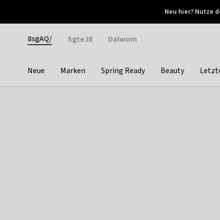
Otrium
Neu hier? Nutze d
Neue Angebote jede Woche
Kostenloser Versand ab 
Gender
8sgAQ/
SgteJ8
Dalwom
Neue
Marken
Spring Ready
Beauty
Letzt
Categories