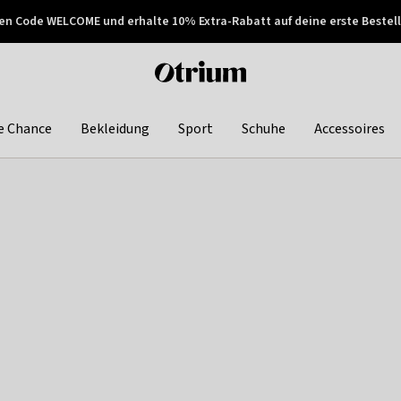
en Code WELCOME und erhalte 10% Extra-Rabatt auf deine erste Bestell
150€ !
Später zahlen
Otrium
home
page
e Chance
Bekleidung
Sport
Schuhe
Accessoires