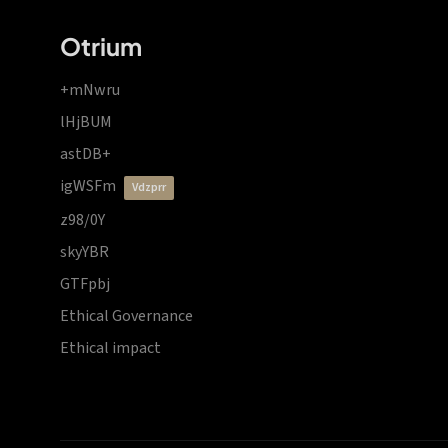
Otrium
+mNwru
lHjBUM
astDB+
igWSFm
vdzprr
z98/0Y
skyYBR
GTFpbj
Ethical Governance
Ethical impact