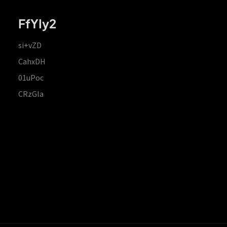
FfYIy2
si+vZD
CahxDH
01uPoc
CRzGla