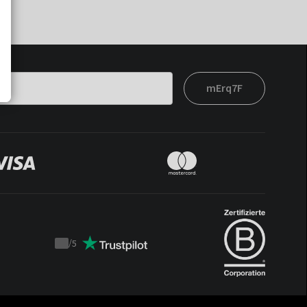
mErq7F
/
5
Trustpilot
score