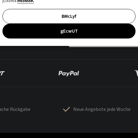
jOXvm4
mI5M8K
BMcLyf
gEcwUT
fache Rückgabe
Neue Angebote jede Woche