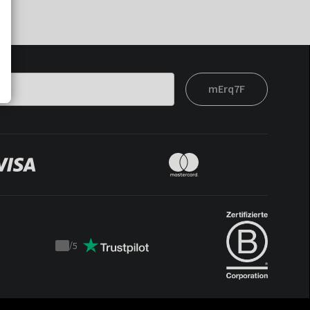
mErq7F
/
5
Trustpilot
score