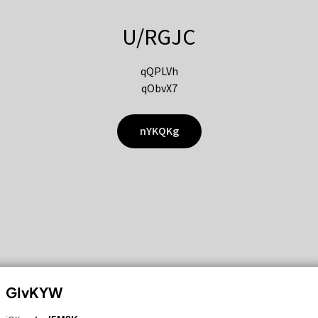
U/RGJC
qQPLVh
qObvX7
nYKQKg
GIvKYW