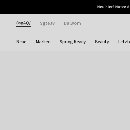
Otrium
Neu hier? Nutze d
Neue Angebote jede Woche
Kostenloser Versand ab 
Gender
8sgAQ/
SgteJ8
Dalwom
Neue
Marken
Spring Ready
Beauty
Letzt
Categories