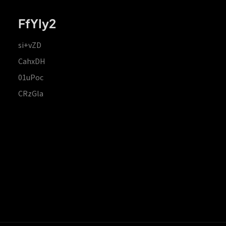
FfYIy2
si+vZD
CahxDH
01uPoc
CRzGla