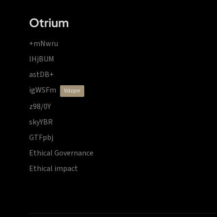
Otrium
+mNwru
lHjBUM
astDB+
igWSFm
vdzprr
z98/0Y
skyYBR
GTFpbj
Ethical Governance
Ethical impact