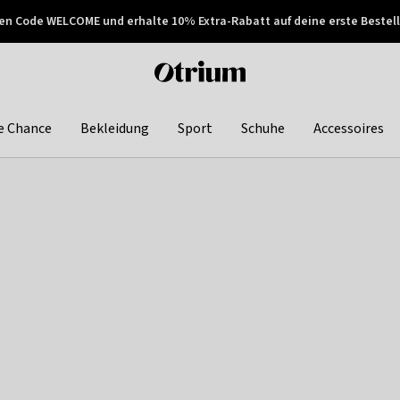
en Code WELCOME und erhalte 10% Extra-Rabatt auf deine erste Bestell
150€ !
Später zahlen
Otrium
home
page
e Chance
Bekleidung
Sport
Schuhe
Accessoires