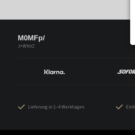
M0MFp/
J+WhhZ
Lieferung in 1–4 Werktagen
Ein