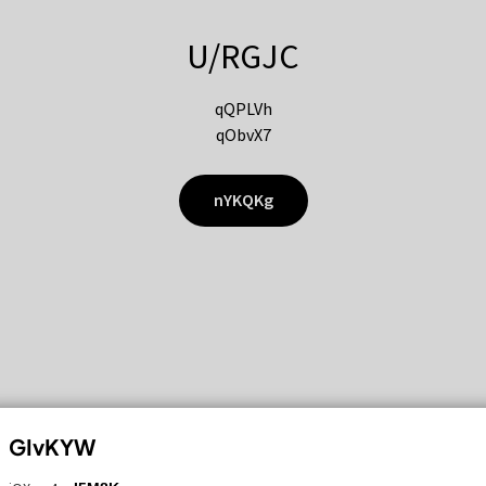
U/RGJC
qQPLVh
qObvX7
nYKQKg
GIvKYW