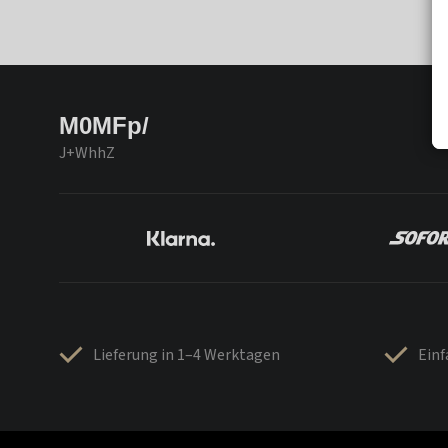
M0MFp/
J+WhhZ
Lieferung in 1–4 Werktagen
Ein