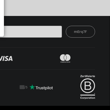
mErq7F
/
5
Trustpilot
score