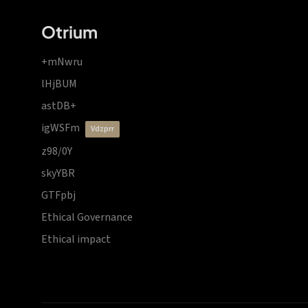
Otrium
+mNwru
lHjBUM
astDB+
igWSFm
vdzprr
z98/0Y
skyYBR
GTFpbj
Ethical Governance
Ethical impact