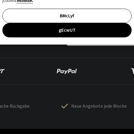
jOXvm4
mI5M8K
BMcLyf
gEcwUT
fache Rückgabe
Neue Angebote jede Woche