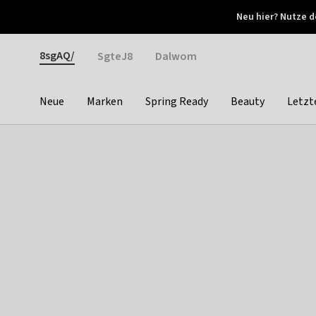
Otrium
Neu hier? Nutze d
Neue Angebote jede Woche
Kostenloser Versand ab 
Gender
8sgAQ/
SgteJ8
Dalwom
Neue
Marken
Spring Ready
Beauty
Letzt
Categories