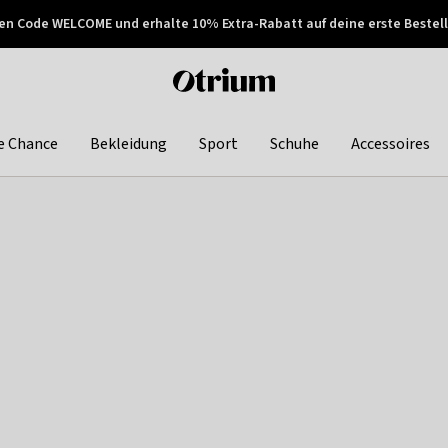
en Code WELCOME und erhalte 10% Extra-Rabatt auf deine erste Bestell
150€ !
Später zahlen
Otrium
home
page
e Chance
Bekleidung
Sport
Schuhe
Accessoires