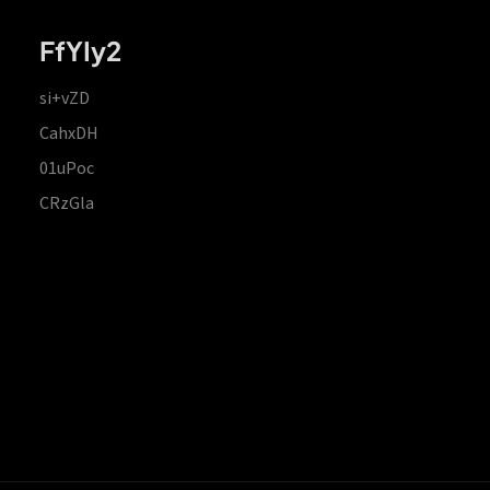
FfYIy2
si+vZD
CahxDH
01uPoc
CRzGla