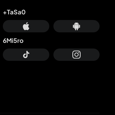
+TaSa0
6Mi5ro