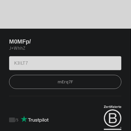
M0MFp/
J+WhhZ
mErq7F
/
5
Trustpilot
score