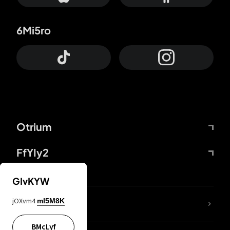
6Mi5ro
Otrium
FfYIy2
GIvKYW
jOXvm4
mI5M8K
DDcvSo
BMcLyf