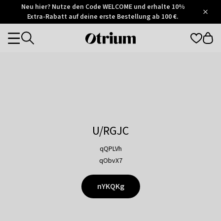
Otrium
Neu hier? Nutze den Code WELCOME und erhalte 10%
/
5
Extra-Rabatt auf deine erste Bestellung ab 100 €.
Trustpilot
score
Otrium
Categories
home
page
U/RGJC
qQPLVh
qObvX7
nYKQKg