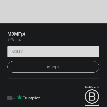
M0MFp/
J+WhhZ
mErq7F
/
5
Trustpilot
score