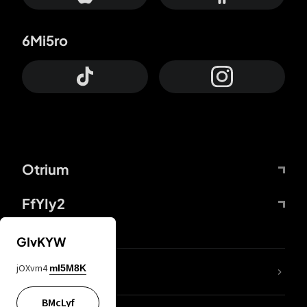
6Mi5ro
Otrium
FfYIy2
GIvKYW
jOXvm4
mI5M8K
DDcvSo
BMcLyf