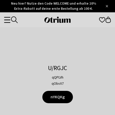
Otrium
Neu hier? Nutze den Code WELCOME und erhalte 10%
/
5
Extra-Rabatt auf deine erste Bestellung ab 100 €.
Trustpilot
score
Otrium
Categories
home
page
U/RGJC
qQPLVh
qObvX7
nYKQKg