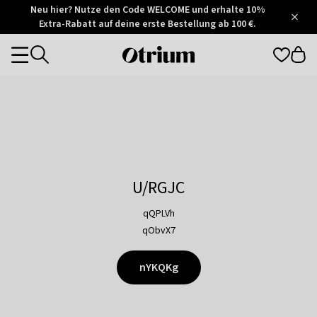
Otrium
Neu hier? Nutze den Code WELCOME und erhalte 10%
/
5
Extra-Rabatt auf deine erste Bestellung ab 100 €.
Trustpilot
score
Otrium
Categories
home
page
U/RGJC
qQPLVh
qObvX7
nYKQKg