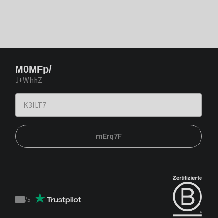
M0MFp/
J+WhhZ
mErq7F
/
5
Trustpilot
score