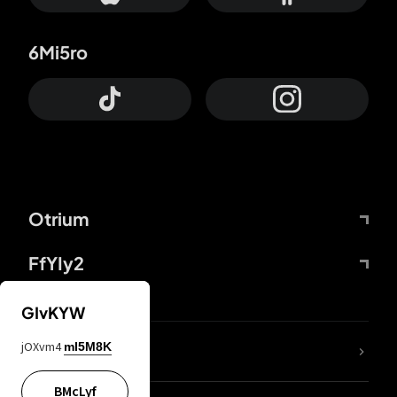
6Mi5ro
Otrium
FfYIy2
GIvKYW
jOXvm4
mI5M8K
DDcvSo
BMcLyf