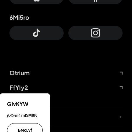
6Mi5ro
Otrium
FfYIy2
GIvKYW
jOXvm4
mI5M8K
DDcvSo
BMcLyf