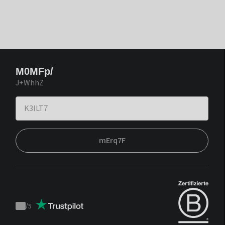
M0MFp/
J+WhhZ
mErq7F
/
5
Trustpilot
score