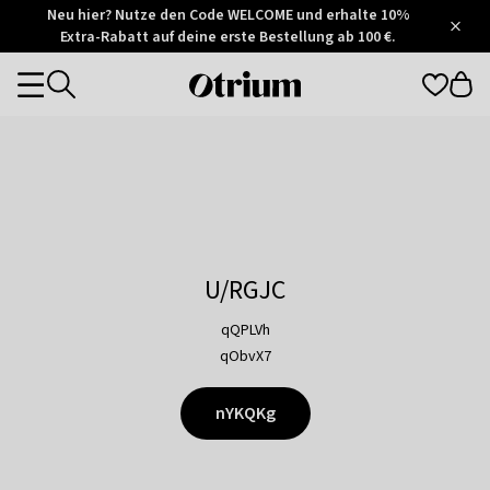
Otrium
Neu hier? Nutze den Code WELCOME und erhalte 10%
/
5
Extra-Rabatt auf deine erste Bestellung ab 100 €.
Trustpilot
score
Otrium
Categories
home
page
U/RGJC
qQPLVh
qObvX7
nYKQKg