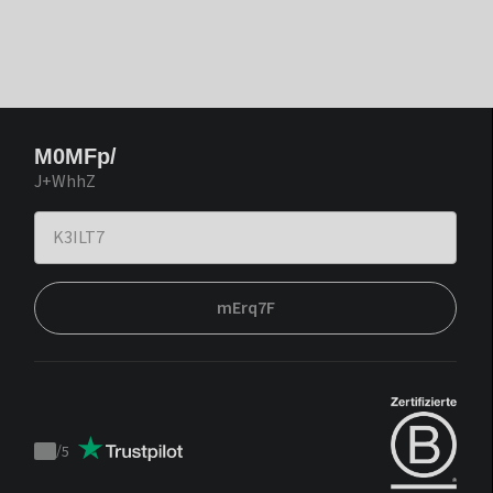
M0MFp/
J+WhhZ
mErq7F
/
5
Trustpilot
score