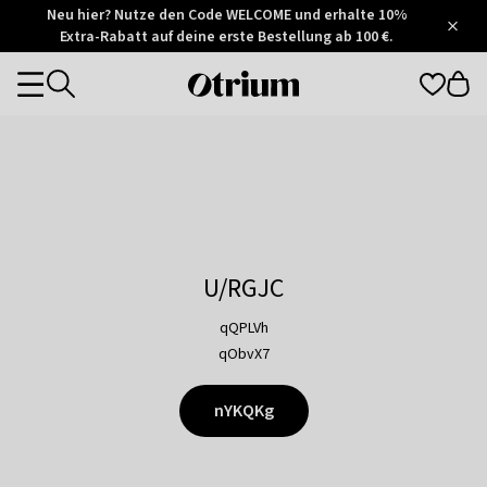
Otrium
Neu hier? Nutze den Code WELCOME und erhalte 10%
/
5
Extra-Rabatt auf deine erste Bestellung ab 100 €.
Trustpilot
score
Otrium
Categories
home
page
U/RGJC
qQPLVh
qObvX7
nYKQKg