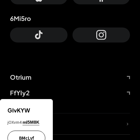
6Mi5ro
Otrium
FfYIy2
GIvKYW
jOXvm4
mI5M8K
DDcvSo
BMcLyf