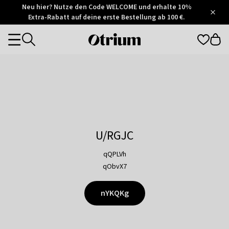
Otrium
Neu hier? Nutze den Code WELCOME und erhalte 10%
/
5
Extra-Rabatt auf deine erste Bestellung ab 100 €.
Trustpilot
score
Otrium
Categories
home
page
U/RGJC
qQPLVh
qObvX7
nYKQKg