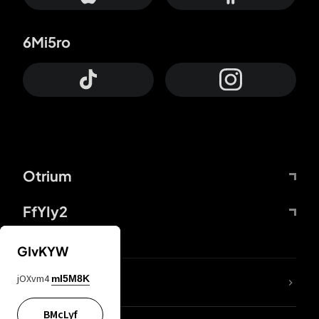
6Mi5ro
Otrium
FfYIy2
GIvKYW
jOXvm4
mI5M8K
DDcvSo
BMcLyf