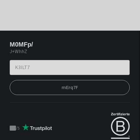
M0MFp/
J+WhhZ
mErq7F
/
5
Trustpilot
score