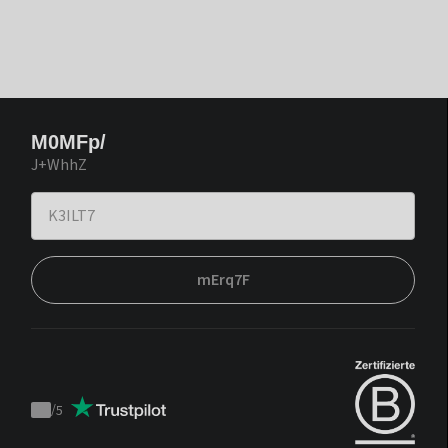
M0MFp/
J+WhhZ
mErq7F
/
5
Trustpilot
score