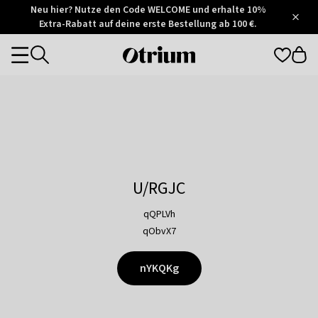
Otrium
Neu hier? Nutze den Code WELCOME und erhalte 10%
/
5
Extra-Rabatt auf deine erste Bestellung ab 100 €.
Trustpilot
score
Otrium
Categories
home
page
U/RGJC
qQPLVh
qObvX7
nYKQKg