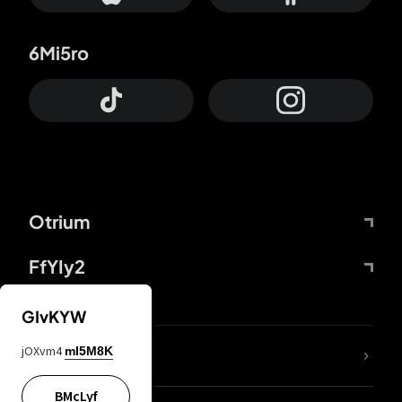
6Mi5ro
Otrium
FfYIy2
GIvKYW
jOXvm4
mI5M8K
DDcvSo
BMcLyf