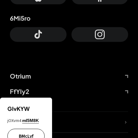
6Mi5ro
Otrium
FfYIy2
GIvKYW
jOXvm4
mI5M8K
DDcvSo
BMcLyf