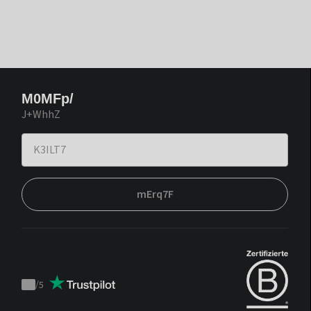
M0MFp/
J+WhhZ
mErq7F
/
5
Trustpilot
score