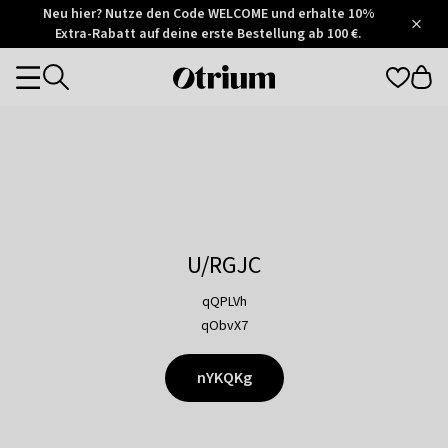
Otrium
Neu hier? Nutze den Code WELCOME und erhalte 10%
/
5
Extra-Rabatt auf deine erste Bestellung ab 100 €.
Trustpilot
score
Otrium
Categories
home
page
U/RGJC
qQPLVh
qObvX7
nYKQKg