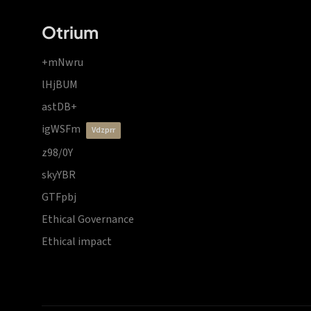
Otrium
+mNwru
lHjBUM
astDB+
igWSFm
vdzprr
z98/0Y
skyYBR
GTFpbj
Ethical Governance
Ethical impact