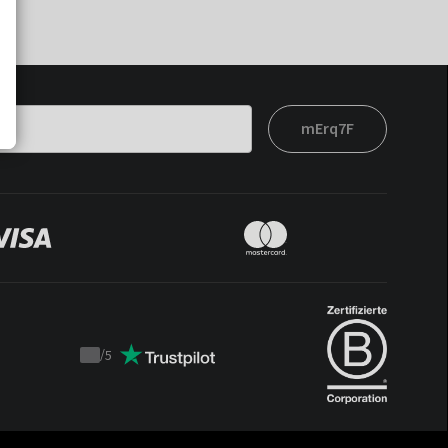
mErq7F
/
5
Trustpilot
score