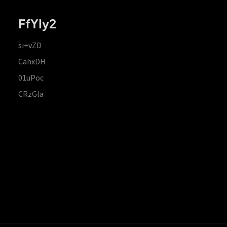
FfYIy2
si+vZD
CahxDH
01uPoc
CRzGla