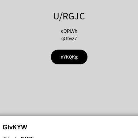
U/RGJC
qQPLVh
qObvX7
nYKQKg
GIvKYW