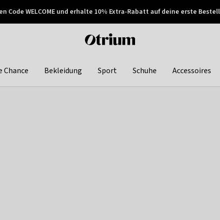
en Code WELCOME und erhalte 10% Extra-Rabatt auf deine erste Bestell
150€ !
Später zahlen
Otrium
home
page
e Chance
Bekleidung
Sport
Schuhe
Accessoires