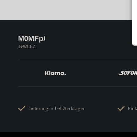
M0MFp/
J+WhhZ
Lieferung in 1–4 Werktagen
Ein