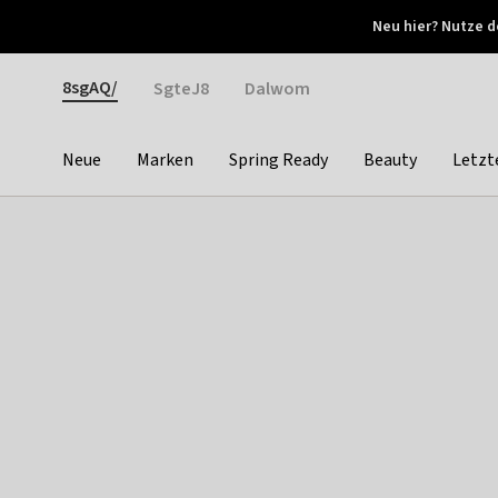
Otrium
Neu hier? Nutze d
Neue Angebote jede Woche
Kostenloser Versand ab 
Gender
8sgAQ/
SgteJ8
Dalwom
Neue
Marken
Spring Ready
Beauty
Letzt
Categories