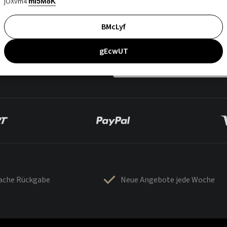
jOXvm4
mI5M8K
BMcLyf
gEcwUT
fache Rückgabe
Neue Angebote jede Woche