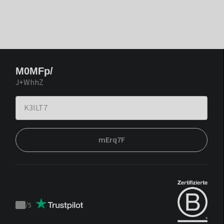
M0MFp/
J+WhhZ
mErq7F
/
5
Trustpilot
score