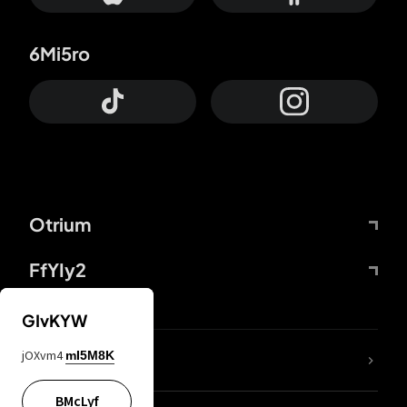
6Mi5ro
Otrium
FfYIy2
GIvKYW
jOXvm4
mI5M8K
DDcvSo
BMcLyf