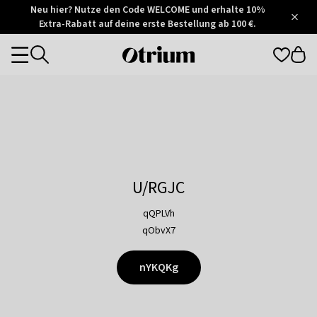
Otrium
Neu hier? Nutze den Code WELCOME und erhalte 10%
/
5
Extra-Rabatt auf deine erste Bestellung ab 100 €.
Trustpilot
score
Otrium
Categories
home
page
U/RGJC
qQPLVh
qObvX7
nYKQKg