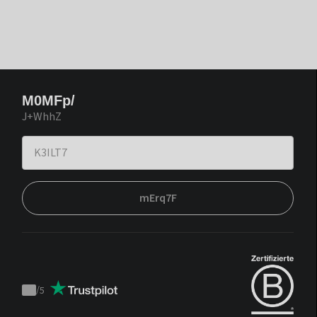
M0MFp/
J+WhhZ
mErq7F
/
5
Trustpilot
score