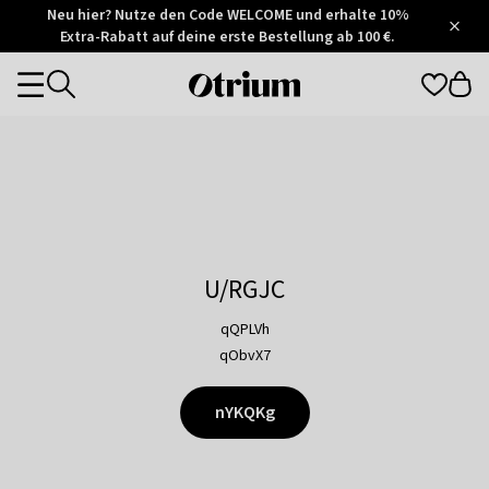
Otrium
Neu hier? Nutze den Code WELCOME und erhalte 10%
/
5
Extra-Rabatt auf deine erste Bestellung ab 100 €.
Trustpilot
score
Otrium
Categories
home
page
U/RGJC
qQPLVh
qObvX7
nYKQKg