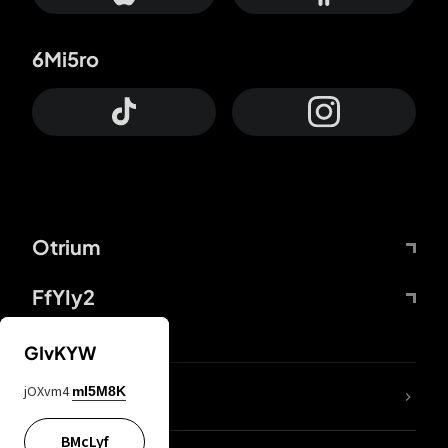
6Mi5ro
Otrium
FfYIy2
GIvKYW
jOXvm4
mI5M8K
DDcvSo
BMcLyf