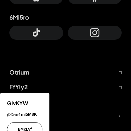
6Mi5ro
Otrium
FfYIy2
GIvKYW
jOXvm4
mI5M8K
DDcvSo
BMcLyf