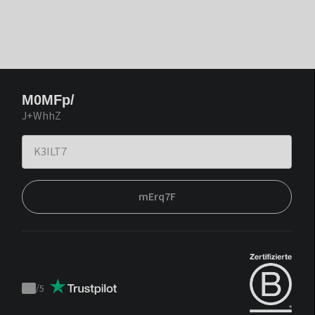
M0MFp/
J+WhhZ
mErq7F
/
5
Trustpilot
score