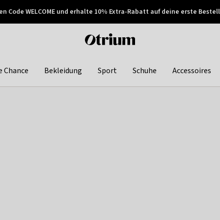
en Code WELCOME und erhalte 10% Extra-Rabatt auf deine erste Bestell
150€ !
Später zahlen
Otrium
home
page
e Chance
Bekleidung
Sport
Schuhe
Accessoires