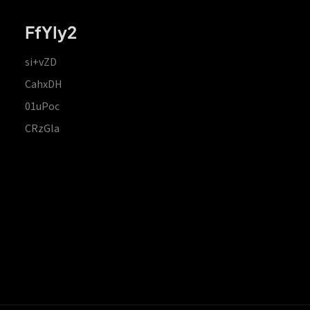
FfYIy2
si+vZD
CahxDH
01uPoc
CRzGla