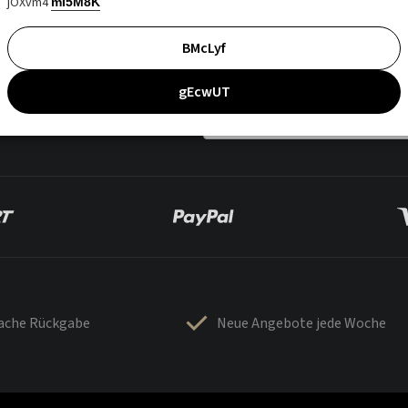
jOXvm4
mI5M8K
BMcLyf
gEcwUT
fache Rückgabe
Neue Angebote jede Woche