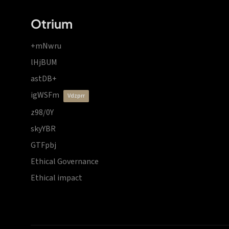
Otrium
+mNwru
lHjBUM
astDB+
igWSFm
vdzprr
z98/0Y
skyYBR
GTFpbj
Ethical Governance
Ethical impact