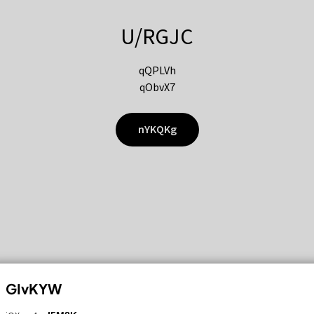
U/RGJC
qQPLVh
qObvX7
nYKQKg
GIvKYW