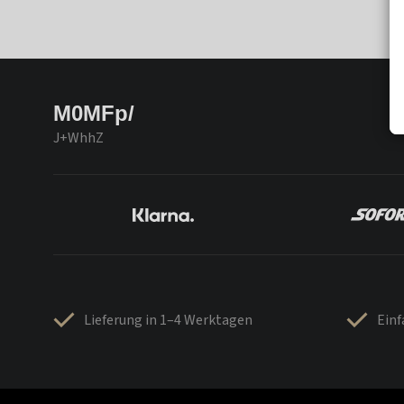
M0MFp/
J+WhhZ
Lieferung in 1–4 Werktagen
Ein