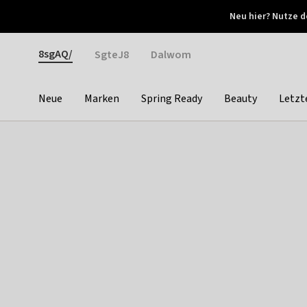
Otrium
Neu hier? Nutze d
Neue Angebote jede Woche
Kostenloser Versand ab 
Gender
8sgAQ/
SgteJ8
Dalwom
Neue
Marken
Spring Ready
Beauty
Letzt
Categories