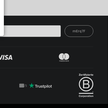
mErq7F
/
5
Trustpilot
score