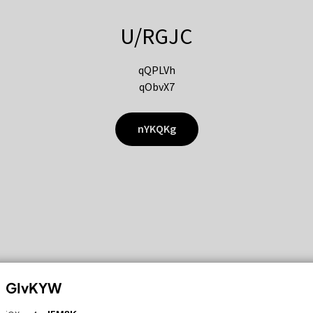
U/RGJC
qQPLVh
qObvX7
nYKQKg
GIvKYW