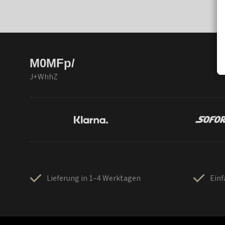
M0MFp/
J+WhhZ
Lieferung in 1–4 Werktagen
Ein