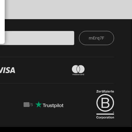
mErq7F
/
5
Trustpilot
score