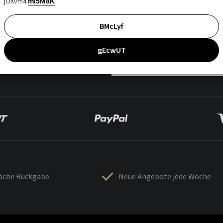
jOXvm4
mI5M8K
BMcLyf
gEcwUT
fache Rückgabe
Neue Angebote jede Woche