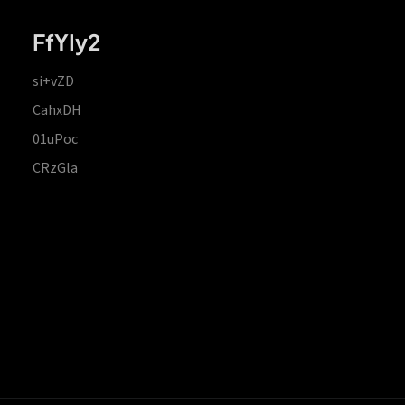
FfYIy2
si+vZD
CahxDH
01uPoc
CRzGla