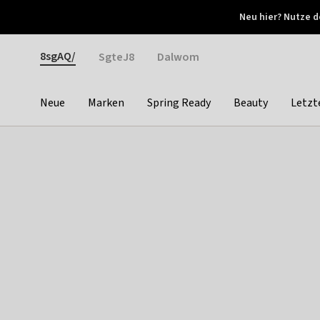
Otrium
Neu hier? Nutze d
Neue Angebote jede Woche
Kostenloser Versand ab 
Gender
8sgAQ/
SgteJ8
Dalwom
Neue
Marken
Spring Ready
Beauty
Letzt
Categories