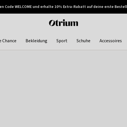
en Code WELCOME und erhalte 10% Extra-Rabatt auf deine erste Bestell
150€ !
Später zahlen
Otrium
home
page
e Chance
Bekleidung
Sport
Schuhe
Accessoires