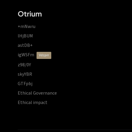
Otrium
+mNwru
lHjBUM
astDB+
igWSFm
vdzprr
z98/0Y
skyYBR
GTFpbj
Ethical Governance
Ethical impact