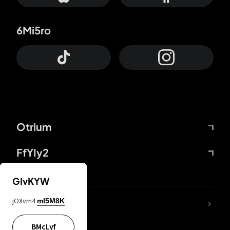
6Mi5ro
Otrium
FfYIy2
GIvKYW
jOXvm4
mI5M8K
DDcvSo
BMcLyf