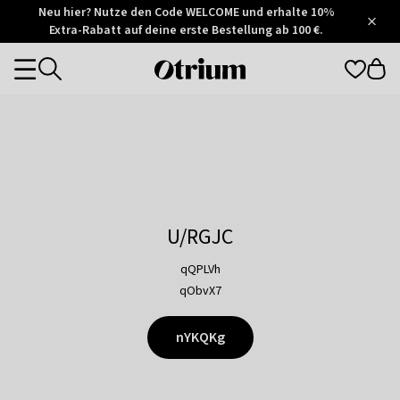
Otrium
Neu hier? Nutze den Code WELCOME und erhalte 10%
/
5
Extra-Rabatt auf deine erste Bestellung ab 100 €.
Trustpilot
score
Otrium
Categories
home
page
U/RGJC
qQPLVh
qObvX7
nYKQKg