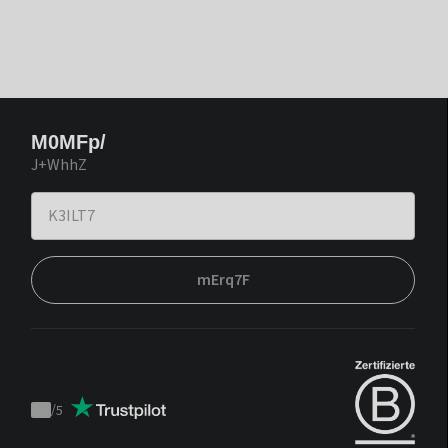
M0MFp/
J+WhhZ
mErq7F
/
5
Trustpilot
score