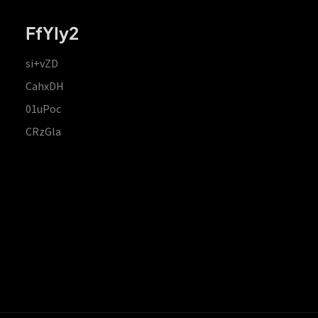
FfYIy2
si+vZD
CahxDH
01uPoc
CRzGla