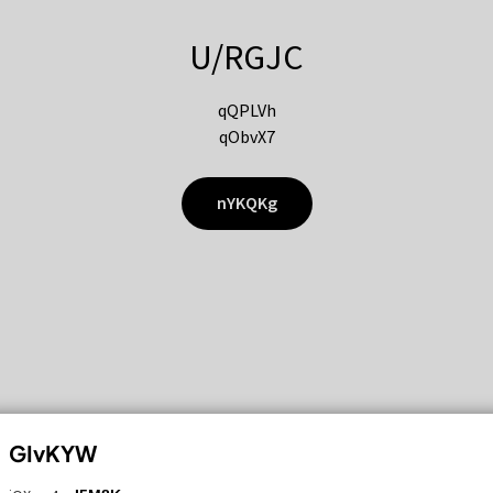
U/RGJC
qQPLVh
qObvX7
nYKQKg
GIvKYW