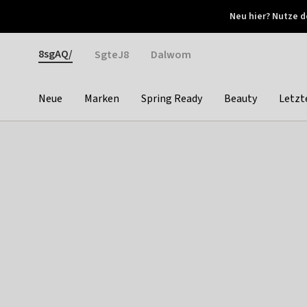
Otrium
Neu hier? Nutze d
Neue Angebote jede Woche
Kostenloser Versand ab 
Gender
8sgAQ/
SgteJ8
Dalwom
Neue
Marken
Spring Ready
Beauty
Letzt
Categories