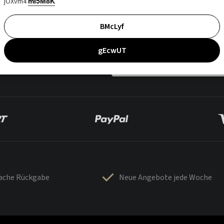
jOXvm4
mI5M8K
BMcLyf
gEcwUT
fache Rückgabe
Neue Angebote jede Woche