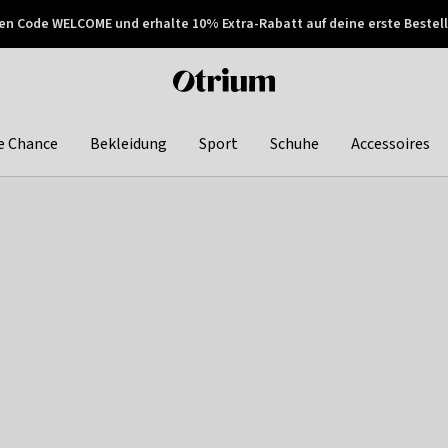
en Code WELCOME und erhalte 10% Extra-Rabatt auf deine erste Bestell
150€ !
Später zahlen
Otrium
home
page
e Chance
Bekleidung
Sport
Schuhe
Accessoires