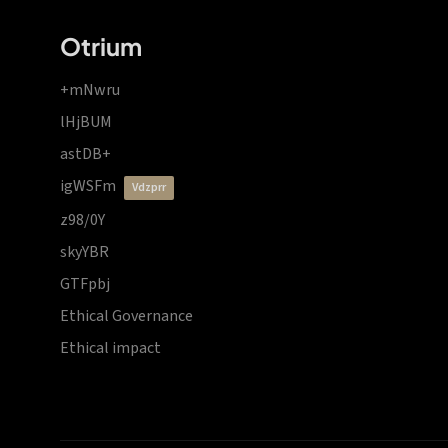
Otrium
+mNwru
lHjBUM
astDB+
igWSFm
vdzprr
z98/0Y
skyYBR
GTFpbj
Ethical Governance
Ethical impact