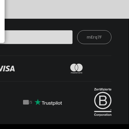
mErq7F
/
5
Trustpilot
score