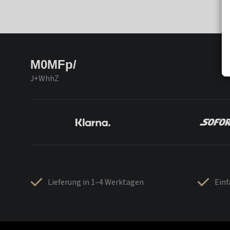
M0MFp/
J+WhhZ
Lieferung in 1–4 Werktagen
Ein