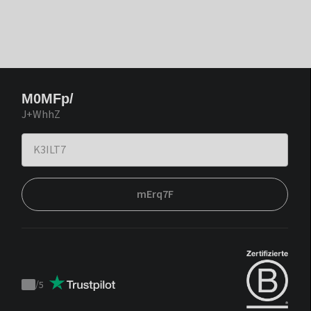
M0MFp/
J+WhhZ
mErq7F
/
5
Trustpilot
score