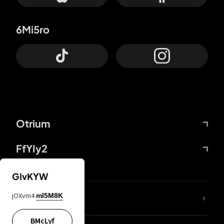
6Mi5ro
Otrium
FfYIy2
GIvKYW
jOXvm4
mI5M8K
DDcvSo
BMcLyf