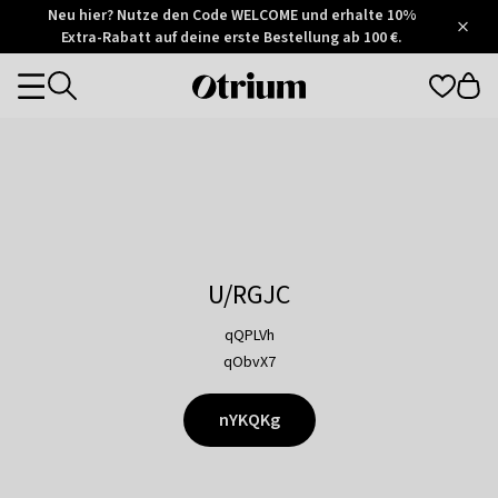
Otrium
Neu hier? Nutze den Code WELCOME und erhalte 10%
/
5
Extra-Rabatt auf deine erste Bestellung ab 100 €.
Trustpilot
score
Otrium
Categories
home
page
U/RGJC
qQPLVh
qObvX7
nYKQKg