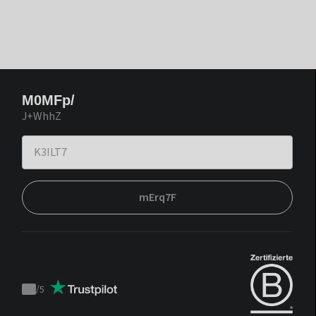
M0MFp/
J+WhhZ
mErq7F
/
5
Trustpilot
score