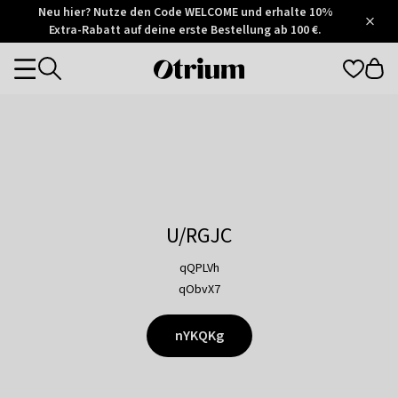
Otrium
Neu hier? Nutze den Code WELCOME und erhalte 10%
/
5
Extra-Rabatt auf deine erste Bestellung ab 100 €.
Trustpilot
score
Otrium
Categories
home
page
U/RGJC
qQPLVh
qObvX7
nYKQKg