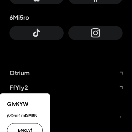
6Mi5ro
Otrium
FfYIy2
GIvKYW
jOXvm4
mI5M8K
DDcvSo
BMcLyf