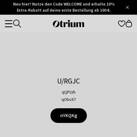
Otrium
Neu hier? Nutze den Code WELCOME und erhalte 10%
/
5
Extra-Rabatt auf deine erste Bestellung ab 100 €.
Trustpilot
score
Otrium
Categories
home
page
U/RGJC
qQPLVh
qObvX7
nYKQKg