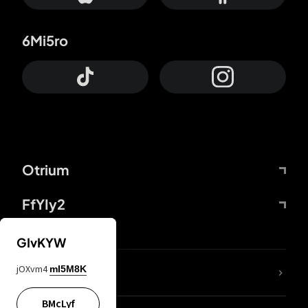
6Mi5ro
Otrium
FfYIy2
GIvKYW
jOXvm4
mI5M8K
DDcvSo
BMcLyf