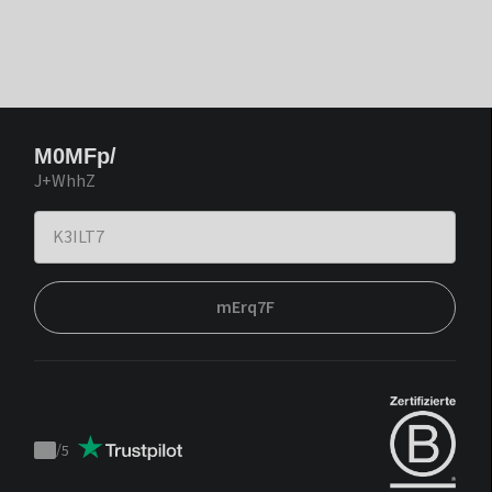
M0MFp/
J+WhhZ
mErq7F
/
5
Trustpilot
score