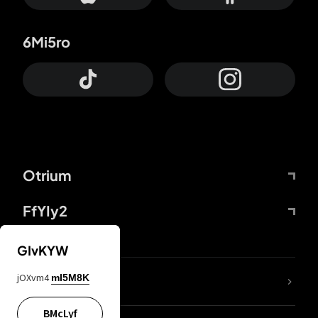
6Mi5ro
Otrium
FfYIy2
GIvKYW
jOXvm4
mI5M8K
DDcvSo
BMcLyf