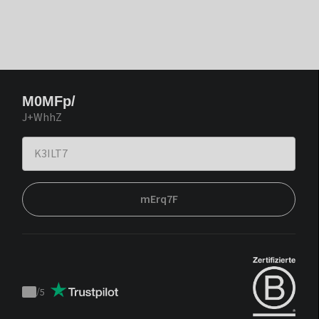
M0MFp/
J+WhhZ
mErq7F
/
5
Trustpilot
score