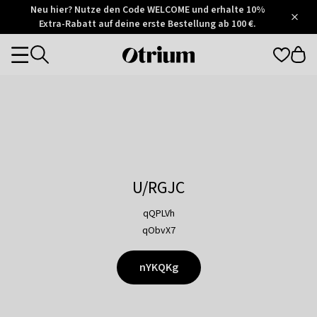
Otrium
Neu hier? Nutze den Code WELCOME und erhalte 10%
/
5
Extra-Rabatt auf deine erste Bestellung ab 100 €.
Trustpilot
score
Otrium
Categories
home
page
U/RGJC
qQPLVh
qObvX7
nYKQKg