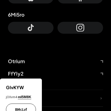
6Mi5ro
Otrium
FfYIy2
GIvKYW
jOXvm4
mI5M8K
DDcvSo
BMcLyf