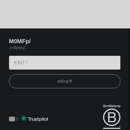
M0MFp/
J+WhhZ
mErq7F
/
5
Trustpilot
score