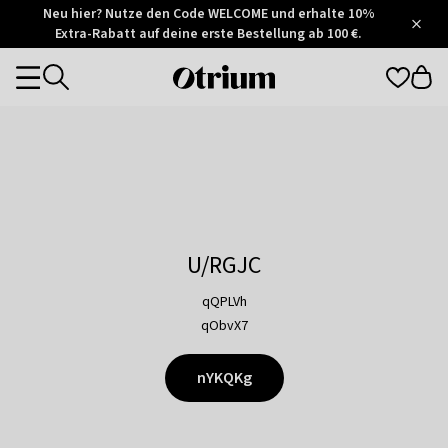
Otrium
Neu hier? Nutze den Code WELCOME und erhalte 10%
/
5
Extra-Rabatt auf deine erste Bestellung ab 100 €.
Trustpilot
score
Otrium
Categories
home
page
U/RGJC
qQPLVh
qObvX7
nYKQKg