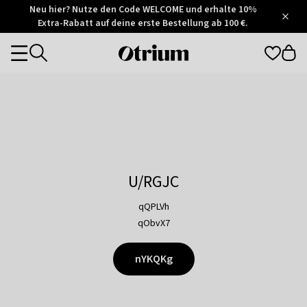
Otrium
Neu hier? Nutze den Code WELCOME und erhalte 10%
/
5
Extra-Rabatt auf deine erste Bestellung ab 100 €.
Trustpilot
score
Otrium
Categories
home
page
U/RGJC
qQPLVh
qObvX7
nYKQKg