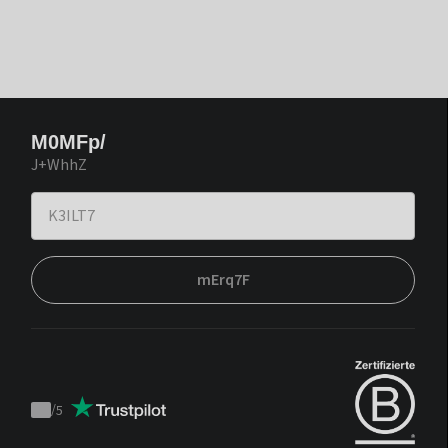
M0MFp/
J+WhhZ
mErq7F
/
5
Trustpilot
score