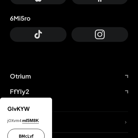
6Mi5ro
Otrium
FfYIy2
GIvKYW
jOXvm4
mI5M8K
DDcvSo
BMcLyf