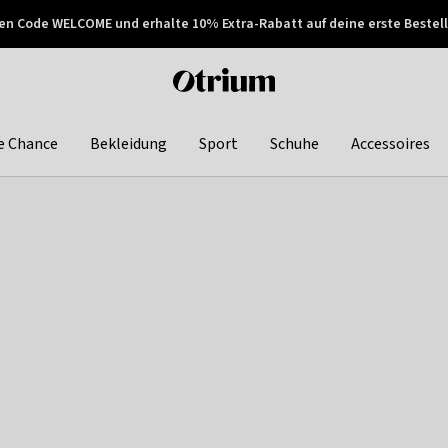
en Code WELCOME und erhalte 10% Extra-Rabatt auf deine erste Bestell
150€ !
Später zahlen
Otrium
home
page
e Chance
Bekleidung
Sport
Schuhe
Accessoires