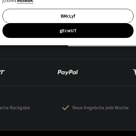
jOXvm4
mI5M8K
BMcLyf
gEcwUT
fache Rückgabe
Neue Angebote jede Woche