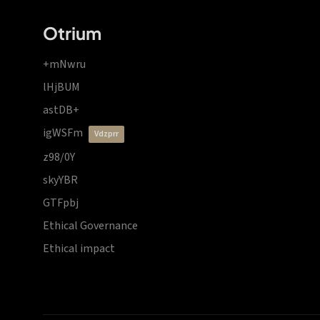
Otrium
+mNwru
lHjBUM
astDB+
igWSFm
vdzprr
z98/0Y
skyYBR
GTFpbj
Ethical Governance
Ethical impact