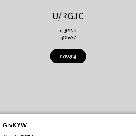
U/RGJC
qQPLVh
qObvX7
nYKQKg
GIvKYW