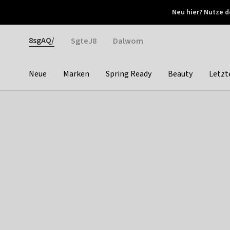
Otrium
Neu hier? Nutze d
Neue Angebote jede Woche
Kostenloser Versand ab 
Gender
8sgAQ/
SgteJ8
Dalwom
Neue
Marken
Spring Ready
Beauty
Letzt
Categories