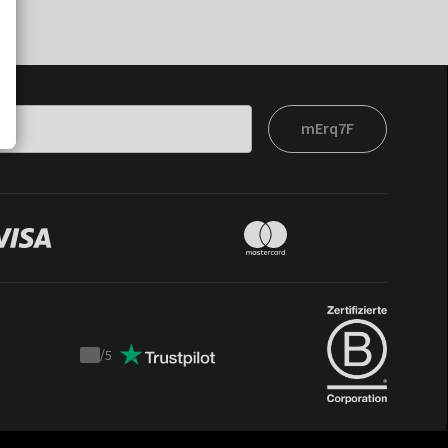
mErq7F
/
5
Trustpilot
score