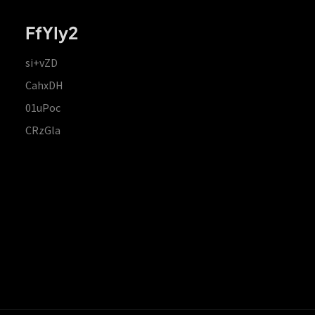
FfYIy2
si+vZD
CahxDH
01uPoc
CRzGla