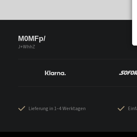
M0MFp/
J+WhhZ
Lieferung in 1–4 Werktagen
Ein