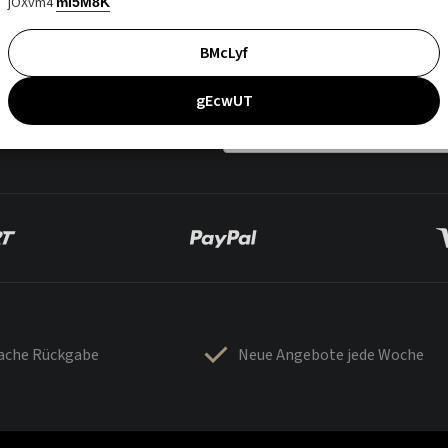
jOXvm4
mI5M8K
BMcLyf
gEcwUT
fache Rückgabe
Neue Angebote jede Woche