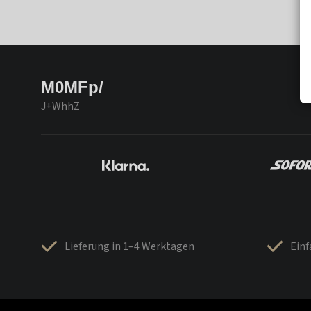
M0MFp/
J+WhhZ
Lieferung in 1–4 Werktagen
Ein