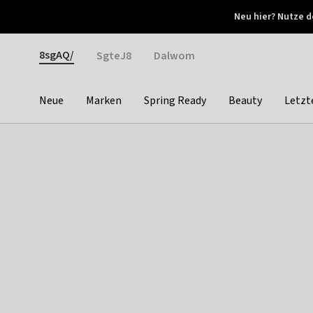
Otrium
Neu hier? Nutze d
Neue Angebote jede Woche
Kostenloser Versand ab 
Gender
8sgAQ/
SgteJ8
Dalwom
Neue
Marken
Spring Ready
Beauty
Letzt
Categories