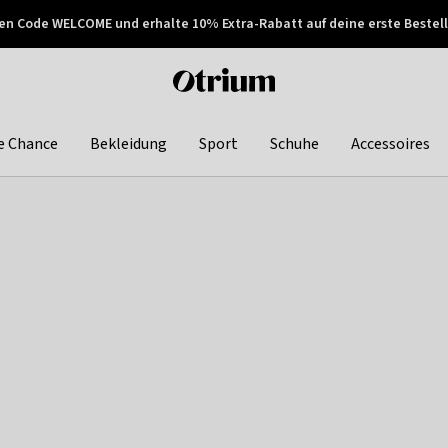
en Code WELCOME und erhalte 10% Extra-Rabatt auf deine erste Bestell
150€ !
Später zahlen
Otrium
home
page
e Chance
Bekleidung
Sport
Schuhe
Accessoires