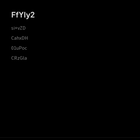
FfYIy2
si+vZD
CahxDH
01uPoc
CRzGla