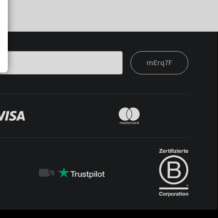
mErq7F
/
5
Trustpilot
score