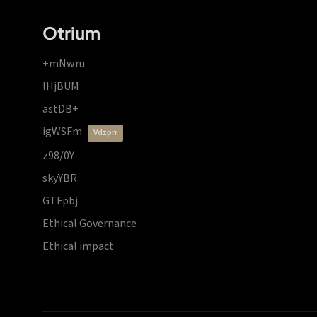
Otrium
+mNwru
lHjBUM
astDB+
igWSFm
vdzprr
z98/0Y
skyYBR
GTFpbj
Ethical Governance
Ethical impact