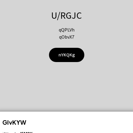
U/RGJC
qQPLVh
qObvX7
nYKQKg
GIvKYW