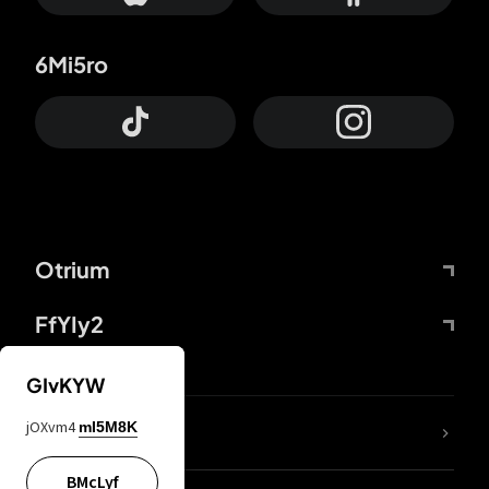
6Mi5ro
Otrium
FfYIy2
GIvKYW
jOXvm4
mI5M8K
DDcvSo
BMcLyf