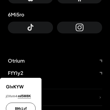
6Mi5ro
Otrium
FfYIy2
GIvKYW
jOXvm4
mI5M8K
DDcvSo
BMcLyf