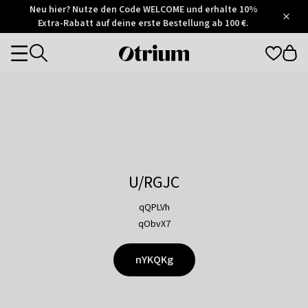
Otrium
Neu hier? Nutze den Code WELCOME und erhalte 10%
/
5
Extra-Rabatt auf deine erste Bestellung ab 100 €.
Trustpilot
score
Otrium
Categories
home
page
U/RGJC
qQPLVh
qObvX7
nYKQKg