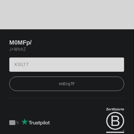
M0MFp/
J+WhhZ
mErq7F
/
5
Trustpilot
score