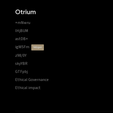
Otrium
+mNwru
lHjBUM
astDB+
igWSFm
vdzprr
z98/0Y
skyYBR
GTFpbj
Ethical Governance
Ethical impact