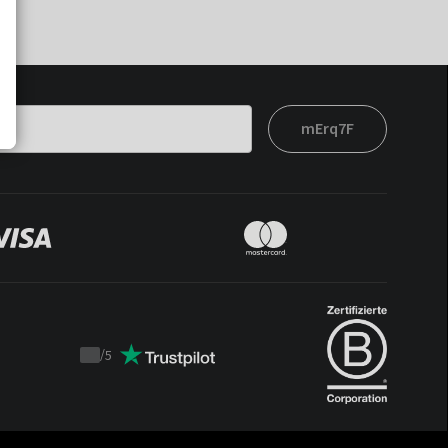
mErq7F
/
5
Trustpilot
score