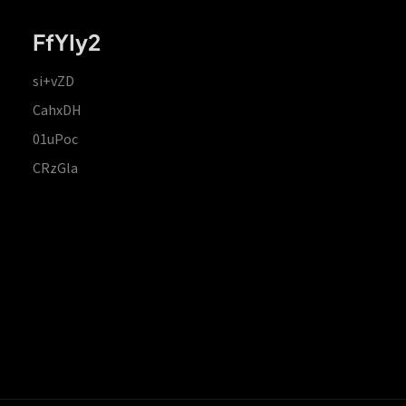
FfYIy2
si+vZD
CahxDH
01uPoc
CRzGla