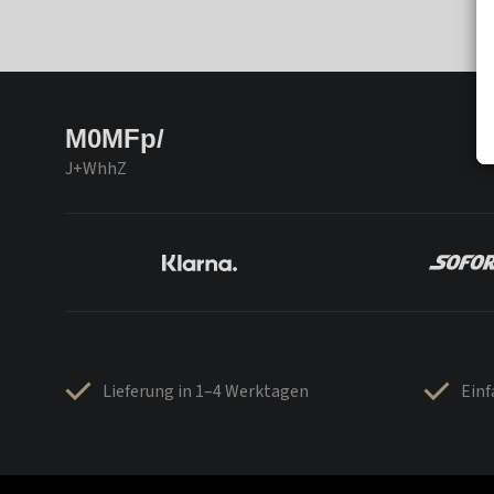
M0MFp/
J+WhhZ
Lieferung in 1–4 Werktagen
Ein