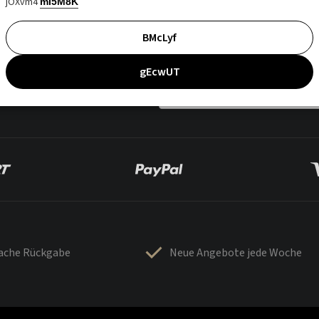
jOXvm4
mI5M8K
BMcLyf
gEcwUT
fache Rückgabe
Neue Angebote jede Woche