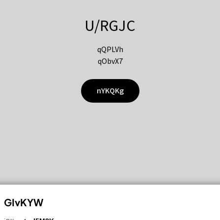
U/RGJC
qQPLVh
qObvX7
nYKQKg
GIvKYW