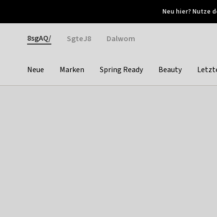
Otrium
Neu hier? Nutze d
Neue Angebote jede Woche
Kostenloser Versand ab 
Gender
8sgAQ/
SgteJ8
Dalwom
Neue
Marken
Spring Ready
Beauty
Letzt
Categories