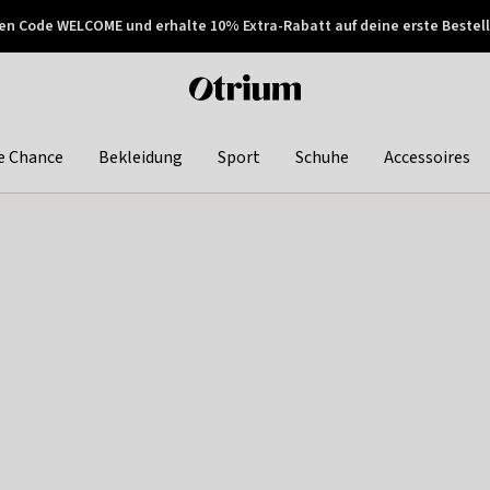
en Code WELCOME und erhalte 10% Extra-Rabatt auf deine erste Bestell
150€ !
Später zahlen
Otrium
home
page
e Chance
Bekleidung
Sport
Schuhe
Accessoires