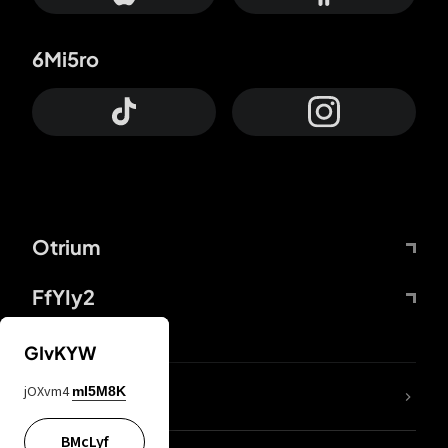
6Mi5ro
Otrium
FfYIy2
GIvKYW
jOXvm4
mI5M8K
DDcvSo
BMcLyf