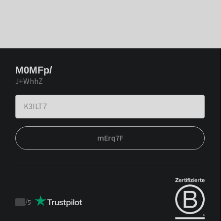
M0MFp/
J+WhhZ
mErq7F
/
5
Trustpilot
score