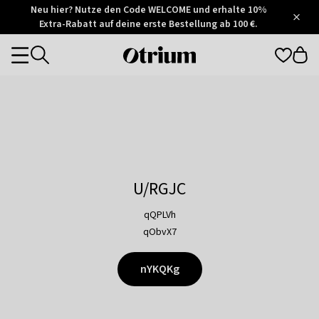
Otrium
Neu hier? Nutze den Code WELCOME und erhalte 10%
/
5
Extra-Rabatt auf deine erste Bestellung ab 100 €.
Trustpilot
score
Otrium
Categories
home
page
U/RGJC
qQPLVh
qObvX7
nYKQKg