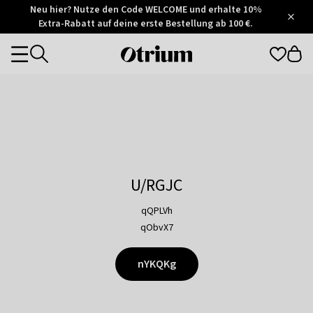
Otrium
Neu hier? Nutze den Code WELCOME und erhalte 10%
/
5
Extra-Rabatt auf deine erste Bestellung ab 100 €.
Trustpilot
score
Otrium
Categories
home
page
U/RGJC
qQPLVh
qObvX7
nYKQKg